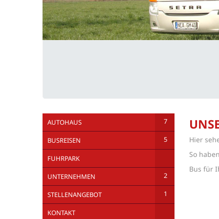
UNS
7
AUTOHAUS
5
Hier seh
BUSREISEN
So haben
FUHRPARK
Bus für 
2
UNTERNEHMEN
1
STELLENANGEBOT
KONTAKT